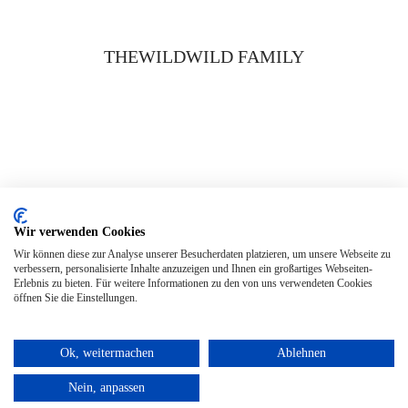
THEWILDWILD FAMILY
Wir verwenden Cookies
KONTAKT
Wir können diese zur Analyse unserer Besucherdaten platzieren, um unsere Webseite zu
verbessern, personalisierte Inhalte anzuzeigen und Ihnen ein großartiges Webseiten-
FAQ
Erlebnis zu bieten. Für weitere Informationen zu den von uns verwendeten Cookies
öffnen Sie die Einstellungen.
AGB
DATENSCHUTZ
Ok, weitermachen
Ablehnen
Nein, anpassen