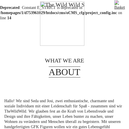
0
Deprecated
: Constant E_STRICT is deprecated in
/homepages/1/d753961029/htdocs/cms/oCMS_cfg/project_config.inc
on
line
14
MENU
HOME
WHAT WE ARE
ABOUT
SHOP
ABOUT
PHILOSOPHIE
Hallo! Wir sind Seda und Josi, zwei enthusiastische, charmante und
soziale Individuen mit einer Leidenschaft für Spaß - zusammen sind wir
CONTACT
TheWildWild. Wir glauben fest an die Kraft von Lebensfreude und
Design und ihre Fähigkeiten, unser Leben bunter zu machen, unser
Wohnen zu verändern und Menschen überall zu begeistern. Mit unseren
FAQ
handgefertigten GFK Figuren wollen wir ein gutes Lebensgefühl