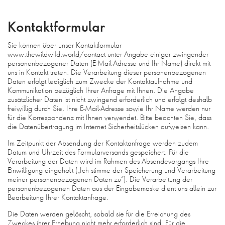
Kontaktformular
Sie können über unser Kontaktformular
www.thewildwild.world/contact unter Angabe einiger zwingender
personenbezogener Daten (E-Mail-Adresse und Ihr Name) direkt mit
uns in Kontakt treten. Die Verarbeitung dieser personenbezogenen
Daten erfolgt lediglich zum Zwecke der Kontaktaufnahme und
Kommunikation bezüglich Ihrer Anfrage mit Ihnen. Die Angabe
zusätzlicher Daten ist nicht zwingend erforderlich und erfolgt deshalb
freiwillig durch Sie. Ihre E-Mail-Adresse sowie Ihr Name werden nur
für die Korrespondenz mit Ihnen verwendet. Bitte beachten Sie, dass
die Datenübertragung im Internet Sicherheitslücken aufweisen kann.
Im Zeitpunkt der Absendung der Kontaktanfrage werden zudem
Datum und Uhrzeit des Formularversands gespeichert. Für die
Verarbeitung der Daten wird im Rahmen des Absendevorgangs Ihre
Einwilligung eingeholt („Ich stimme der Speicherung und Verarbeitung
meiner personenbezogenen Daten zu“). Die Verarbeitung der
personenbezogenen Daten aus der Eingabemaske dient uns allein zur
Bearbeitung Ihrer Kontaktanfrage.
Die Daten werden gelöscht, sobald sie für die Erreichung des
Zweckes ihrer Erhebung nicht mehr erforderlich sind. Für die