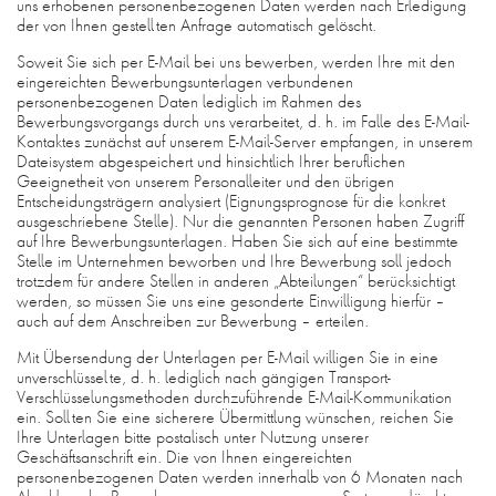
uns erhobenen personenbezogenen Daten werden nach Erledigung
der von Ihnen gestellten Anfrage automatisch gelöscht.
Soweit Sie sich per E-Mail bei uns bewerben, werden Ihre mit den
eingereichten Bewerbungsunterlagen verbundenen
personenbezogenen Daten lediglich im Rahmen des
Bewerbungsvorgangs durch uns verarbeitet, d. h. im Falle des E-Mail-
Kontaktes zunächst auf unserem E-Mail-Server empfangen, in unserem
Dateisystem abgespeichert und hinsichtlich Ihrer beruflichen
Geeignetheit von unserem Personalleiter und den übrigen
Entscheidungsträgern analysiert (Eignungsprognose für die konkret
ausgeschriebene Stelle). Nur die genannten Personen haben Zugriff
auf Ihre Bewerbungsunterlagen. Haben Sie sich auf eine bestimmte
Stelle im Unternehmen beworben und Ihre Bewerbung soll jedoch
trotzdem für andere Stellen in anderen „Abteilungen“ berücksichtigt
werden, so müssen Sie uns eine gesonderte Einwilligung hierfür –
auch auf dem Anschreiben zur Bewerbung – erteilen.
Mit Übersendung der Unterlagen per E-Mail willigen Sie in eine
unverschlüsselte, d. h. lediglich nach gängigen Transport-
Verschlüsselungsmethoden durchzuführende E-Mail-Kommunikation
ein. Sollten Sie eine sicherere Übermittlung wünschen, reichen Sie
Ihre Unterlagen bitte postalisch unter Nutzung unserer
Geschäftsanschrift ein. Die von Ihnen eingereichten
personenbezogenen Daten werden innerhalb von 6 Monaten nach