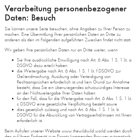
Verarbeitung personenbezogener
Daten: Besuch
Sie können unsere Seite besuchen, ohne Angaben zu Ihrer Person zu
machen. Eine Übermittlung Ihrer persönlichen Daten an Dritte zu
anderen als den im Folgenden aufgeführten Zwecken findet nicht statt.
Wir geben Ihre persönlichen Daten nur an Dritte weiter, wenn
Sie Ihre ausdrückliche Einwilligung nach Art. 6 Abs. 1 S. 1 lit. a
DSGVO dazu erteilt haben
die Weitergabe nach Art. 6 Abs. 1 S. 1 lit. f DSGVO zur
Geltendmachung, Ausübung oder Verteidigung von
Rechtsansprüchen erforderlich ist und kein Grund zur Annahme
besteht, dass Sie ein überwiegendes schutzwürdiges Interesse
an der Nichtweitergabe Ihrer Daten haben
für den Fall, dass für die Weitergabe nach Art. 6 Abs. 1 S. 1 lit.
c DSGVO eine gesetzliche Verpflichtung besteht sowie
dies gesetzlich zulässig und nach Art. 6 Abs. 1 S. 1 lit. b
DSGVO für die Abwicklung von Vertragsverhältnissen mit Ihnen
erforderlich ist.
Beim Aufrufen unserer Website www.thewildwild.world werden durch
den auf Ihrem Endgerät zum Einsatz kommenden Browser automatisch