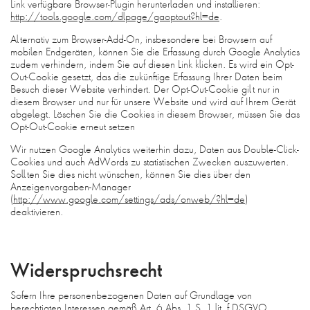
Link verfügbare Browser-Plugin herunterladen und installieren:
http://tools.google.com/dlpage/gaoptout?hl=de
.
Alternativ zum Browser-Add-On, insbesondere bei Browsern auf
mobilen Endgeräten, können Sie die Erfassung durch Google Analytics
zudem verhindern, indem Sie auf diesen Link klicken. Es wird ein Opt-
Out-Cookie gesetzt, das die zukünftige Erfassung Ihrer Daten beim
Besuch dieser Website verhindert. Der Opt-Out-Cookie gilt nur in
diesem Browser und nur für unsere Website und wird auf Ihrem Gerät
abgelegt. Löschen Sie die Cookies in diesem Browser, müssen Sie das
Opt-Out-Cookie erneut setzen
Wir nutzen Google Analytics weiterhin dazu, Daten aus Double-Click-
Cookies und auch AdWords zu statistischen Zwecken auszuwerten.
Sollten Sie dies nicht wünschen, können Sie dies über den
Anzeigenvorgaben-Manager
(
http://www.google.com/settings/ads/onweb/?hl=de
)
deaktivieren.
Widerspruchsrecht
Sofern Ihre personenbezogenen Daten auf Grundlage von
berechtigten Interessen gemäß Art. 6 Abs. 1 S. 1 lit. f DSGVO