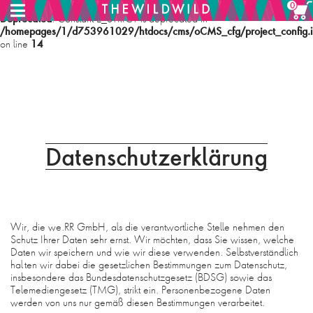
0
Deprecated
: Constant E_STRICT is deprecated in
/homepages/1/d753961029/htdocs/cms/oCMS_cfg/project_config.i
14
on line
MENU
HOME
Datenschutzerklärung
SHOP
ABOUT
Wir, die we.RR GmbH, als die verantwortliche Stelle nehmen den
Schutz Ihrer Daten sehr ernst. Wir möchten, dass Sie wissen, welche
PHILOSOPHIE
Daten wir speichern und wie wir diese verwenden. Selbstverständlich
halten wir dabei die gesetzlichen Bestimmungen zum Datenschutz,
CONTACT
insbesondere das Bundesdatenschutzgesetz (BDSG) sowie das
Telemediengesetz (TMG), strikt ein. Personenbezogene Daten
werden von uns nur gemäß diesen Bestimmungen verarbeitet.