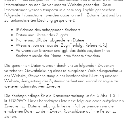
Informationen an den Server unserer Website gesendet. Diese
Informationen werden temporär in einem sog. Logfile gespeichert.
Folgende Informationen werden dabei ohne Ihr Zutun erfasst und bis
zur automatisierten Löschung gespeichert:
IP-Adresse des anfragenden Rechners
Datum und Uhrzeit des Zugriffs
Name und URL der abgerufenen Dateien
Website, von der aus der Zugriff erfolgt (Referrer-URL)
Verwendeter Browser und ggf. das Betriebssystem Ihres
Rechners sowie der Name Ihres Access-Providers.
Die genannten Daten werden durch uns zu folgenden Zwecken
verarbeitet: Gewährleistung eines reibungslosen Verbindungsaufbaus
der Website, Gewährleistung einer komfortablen Nutzung unserer
Website, Auswertung der Systemsicherheit und –stabilität sowie zu
weiteren administrativen Zwecken.
Die Rechtsgrundlage für die Datenverarbeitung ist Art. 6 Abs. 1 S. 1
lit. f DSGVO. Unser berechtigtes Interesse folgt aus oben aufgelisteten
Zwecken zur Datenerhebung. In keinem Fall verwenden wir die
erhobenen Daten zu dem Zweck, Rückschlüsse auf Ihre Person zu
ziehen.