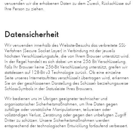
verwenden wir die erhobenen Daten zu dem Zweck, Rückschlüsse auf
Ihre Person zu ziehen.
Datensicherheit
Wir verwenden innerhalb des Website-Besuchs das verbreitete SSL-
Verfahren (Secure Socket Layer) in Verbindung mit der jeweils
höchsten Verschlüsselungsstufe, die von Ihrem Browser unterstützt wird.
In der Regel handelt es sich dabei um eine 256 Bit Verschlüsselung.
Falls Ihr Browser keine 256-Bit Verschlüsselung unterstützt, greifen wir
stattdessen auf 128-Bit v3 Technologie zurück. Ob eine einzelne
Seite unseres Internetauftrittes verschlüsselt übertragen wird, erkennen
Sie an der geschlossenen Darstellung des Schüssel- beziehungsweise
Schloss-Symbols in der Statusleiste Ihres Browsers.
Wir bedienen uns im Übrigen geeigneter technischer und
organisatorischer Sicherheitsmaßnahmen, um Ihre Daten gegen
zufällige oder vorsätzliche Manipulationen, teilweisen oder
vollständigen Verlust, Zerstörung oder gegen den unbefugten Zugriff
Dritter zu schützen. Unsere Sicherheitsmaßnahmen werden
entsprechend der technologischen Entwicklung fortlaufend verbessert.