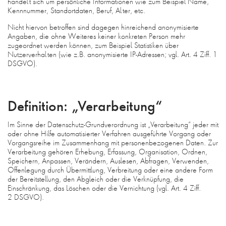
handelt sich um persönliche Informationen wie zum Beispiel Name,
Kennnummer, Standortdaten, Beruf, Alter, etc.
Nicht hiervon betroffen sind dagegen hinreichend anonymisierte
Angaben, die ohne Weiteres keiner konkreten Person mehr
zugeordnet werden können, zum Beispiel Statistiken über
Nutzerverhalten (wie z.B. anonymisierte IP-Adressen; vgl. Art. 4 Ziff. 1
DSGVO).
Definition: „Verarbeitung“
Im Sinne der Datenschutz-Grundverordnung ist „Verarbeitung“ jeder mit
oder ohne Hilfe automatisierter Verfahren ausgeführte Vorgang oder
Vorgangsreihe im Zusammenhang mit personenbezogenen Daten. Zur
Verarbeitung gehören Erhebung, Erfassung, Organisation, Ordnen,
Speichern, Anpassen, Verändern, Auslesen, Abfragen, Verwenden,
Offenlegung durch Übermittlung, Verbreitung oder eine andere Form
der Bereitstellung, den Abgleich oder die Verknüpfung, die
Einschränkung, das Löschen oder die Vernichtung (vgl. Art. 4 Ziff.
2 DSGVO).