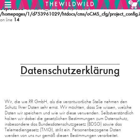
0
Deprecated
: Constant E_STRICT is deprecated in
/homepages/1/d753961029/htdocs/cms/oCMS_cfg/project_config.i
14
on line
MENU
HOME
Datenschutzerklärung
SHOP
ABOUT
Wir, die we.RR GmbH, als die verantwortliche Stelle nehmen den
Schutz Ihrer Daten sehr ernst. Wir möchten, dass Sie wissen, welche
PHILOSOPHIE
Daten wir speichern und wie wir diese verwenden. Selbstverständlich
halten wir dabei die gesetzlichen Bestimmungen zum Datenschutz,
CONTACT
insbesondere das Bundesdatenschutzgesetz (BDSG) sowie das
Telemediengesetz (TMG), strikt ein. Personenbezogene Daten
werden von uns nur gemäß diesen Bestimmungen verarbeitet.