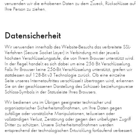
verwenden wir die erhobenen Daten zu dem Zweck, Rückschlüsse auf
Ihre Person zu ziehen.
Datensicherheit
Wir verwenden innerhalb des Website-Besuchs das verbreitete SSL-
Verfahren (Secure Socket Layer) in Verbindung mit der jeweils
höchsten Verschlüsselungsstufe, die von Ihrem Browser unterstützt wird.
In der Regel handelt es sich dabei um eine 256 Bit Verschlüsselung.
Falls Ihr Browser keine 256-Bit Verschlüsselung unterstützt, greifen wir
stattdessen auf 128-Bit v3 Technologie zurück. Ob eine einzelne
Seite unseres Internetauftrittes verschlüsselt übertragen wird, erkennen
Sie an der geschlossenen Darstellung des Schüssel- beziehungsweise
Schloss-Symbols in der Statusleiste Ihres Browsers.
Wir bedienen uns im Übrigen geeigneter technischer und
organisatorischer Sicherheitsmaßnahmen, um Ihre Daten gegen
zufällige oder vorsätzliche Manipulationen, teilweisen oder
vollständigen Verlust, Zerstörung oder gegen den unbefugten Zugriff
Dritter zu schützen. Unsere Sicherheitsmaßnahmen werden
entsprechend der technologischen Entwicklung fortlaufend verbessert.