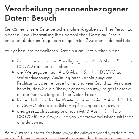
Verarbeitung personenbezogener
Daten: Besuch
Sie können unsere Seite besuchen, ohne Angaben zu Ihrer Person zu
machen. Eine Übermittlung Ihrer persönlichen Daten an Dritte zu
anderen als den im Folgenden aufgeführten Zwecken findet nicht statt.
Wir geben Ihre persönlichen Daten nur an Dritte weiter, wenn
Sie Ihre ausdrückliche Einwilligung nach Art. 6 Abs. 1 S. 1 lit. a
DSGVO dazu erteilt haben
die Weitergabe nach Art. 6 Abs. 1 S. 1 lit. f DSGVO zur
Geltendmachung, Ausübung oder Verteidigung von
Rechtsansprüchen erforderlich ist und kein Grund zur Annahme
besteht, dass Sie ein überwiegendes schutzwürdiges Interesse
an der Nichtweitergabe Ihrer Daten haben
für den Fall, dass für die Weitergabe nach Art. 6 Abs. 1 S. 1 lit.
c DSGVO eine gesetzliche Verpflichtung besteht sowie
dies gesetzlich zulässig und nach Art. 6 Abs. 1 S. 1 lit. b
DSGVO für die Abwicklung von Vertragsverhältnissen mit Ihnen
erforderlich ist.
Beim Aufrufen unserer Website www.thewildwild.world werden durch
den auf Ihrem Endgerät zum Einsatz kommenden Browser automatisch