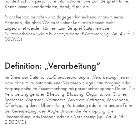
handelt sich um persönliche Informationen wie zum Beispiel Name,
Kennnummer, Standortdaten, Beruf, Alter, etc.
Nicht hiervon betroffen sind dagegen hinreichend anonymisierte
Angaben, die ohne Weiteres keiner konkreten Person mehr
zugeordnet werden können, zum Beispiel Statistiken über
Nutzerverhalten (wie z.B. anonymisierte IP-Adressen; vgl. Art. 4 Ziff. 1
DSGVO).
Definition: „Verarbeitung“
Im Sinne der Datenschutz-Grundverordnung ist „Verarbeitung“ jeder mit
oder ohne Hilfe automatisierter Verfahren ausgeführte Vorgang oder
Vorgangsreihe im Zusammenhang mit personenbezogenen Daten. Zur
Verarbeitung gehören Erhebung, Erfassung, Organisation, Ordnen,
Speichern, Anpassen, Verändern, Auslesen, Abfragen, Verwenden,
Offenlegung durch Übermittlung, Verbreitung oder eine andere Form
der Bereitstellung, den Abgleich oder die Verknüpfung, die
Einschränkung, das Löschen oder die Vernichtung (vgl. Art. 4 Ziff.
2 DSGVO).