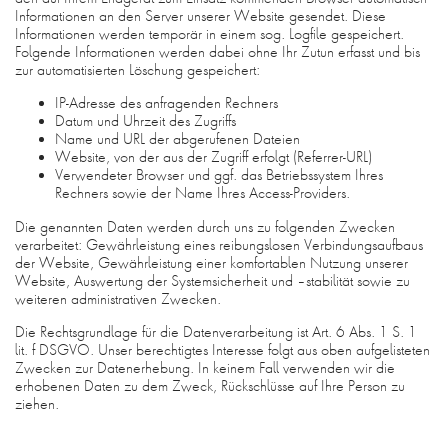
Informationen an den Server unserer Website gesendet. Diese
Informationen werden temporär in einem sog. Logfile gespeichert.
Folgende Informationen werden dabei ohne Ihr Zutun erfasst und bis
zur automatisierten Löschung gespeichert:
IP-Adresse des anfragenden Rechners
Datum und Uhrzeit des Zugriffs
Name und URL der abgerufenen Dateien
Website, von der aus der Zugriff erfolgt (Referrer-URL)
Verwendeter Browser und ggf. das Betriebssystem Ihres
Rechners sowie der Name Ihres Access-Providers.
Die genannten Daten werden durch uns zu folgenden Zwecken
verarbeitet: Gewährleistung eines reibungslosen Verbindungsaufbaus
der Website, Gewährleistung einer komfortablen Nutzung unserer
Website, Auswertung der Systemsicherheit und –stabilität sowie zu
weiteren administrativen Zwecken.
Die Rechtsgrundlage für die Datenverarbeitung ist Art. 6 Abs. 1 S. 1
lit. f DSGVO. Unser berechtigtes Interesse folgt aus oben aufgelisteten
Zwecken zur Datenerhebung. In keinem Fall verwenden wir die
erhobenen Daten zu dem Zweck, Rückschlüsse auf Ihre Person zu
ziehen.