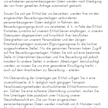
uns erhobenen personenbezogenen Daten werden nach Erledigung
der von Ihnen gestellten Anfrage automatisch gelöscht.
Soweit Sie sich per E-Mail bei uns bewerben, werden Ihre mit den
eingereichten Bewerbungsunterlagen verbundenen
personenbezogenen Daten lediglich im Rahmen des
Bewerbungsvorgangs durch uns verarbeitet, d. h. im Falle des E-Mail-
Kontaktes zunächst auf unserem E-Mail-Server empfangen, in unserem
Dateisystem abgespeichert und hinsichtlich Ihrer beruflichen
Geeignetheit von unserem Personalleiter und den übrigen
Entscheidungsträgern analysiert (Eignungsprognose für die konkret
ausgeschriebene Stelle). Nur die genannten Personen haben Zugriff
auf Ihre Bewerbungsunterlagen. Haben Sie sich auf eine bestimmte
Stelle im Unternehmen beworben und Ihre Bewerbung soll jedoch
trotzdem für andere Stellen in anderen „Abteilungen“ berücksichtigt
werden, so müssen Sie uns eine gesonderte Einwilligung hierfür –
auch auf dem Anschreiben zur Bewerbung – erteilen.
Mit Übersendung der Unterlagen per E-Mail willigen Sie in eine
unverschlüsselte, d. h. lediglich nach gängigen Transport-
Verschlüsselungsmethoden durchzuführende E-Mail-Kommunikation
ein. Sollten Sie eine sicherere Übermittlung wünschen, reichen Sie
Ihre Unterlagen bitte postalisch unter Nutzung unserer
Geschäftsanschrift ein. Die von Ihnen eingereichten
personenbezogenen Daten werden innerhalb von 6 Monaten nach