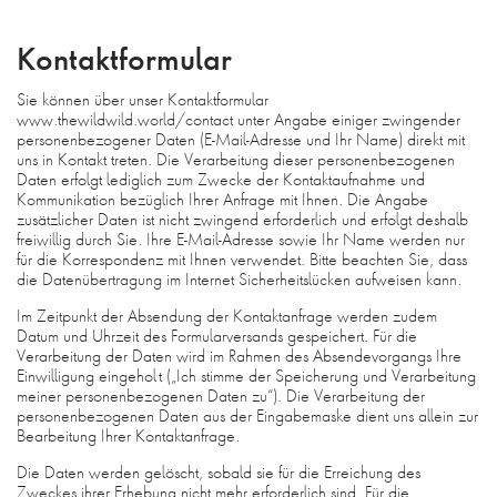
Kontaktformular
Sie können über unser Kontaktformular
www.thewildwild.world/contact unter Angabe einiger zwingender
personenbezogener Daten (E-Mail-Adresse und Ihr Name) direkt mit
uns in Kontakt treten. Die Verarbeitung dieser personenbezogenen
Daten erfolgt lediglich zum Zwecke der Kontaktaufnahme und
Kommunikation bezüglich Ihrer Anfrage mit Ihnen. Die Angabe
zusätzlicher Daten ist nicht zwingend erforderlich und erfolgt deshalb
freiwillig durch Sie. Ihre E-Mail-Adresse sowie Ihr Name werden nur
für die Korrespondenz mit Ihnen verwendet. Bitte beachten Sie, dass
die Datenübertragung im Internet Sicherheitslücken aufweisen kann.
Im Zeitpunkt der Absendung der Kontaktanfrage werden zudem
Datum und Uhrzeit des Formularversands gespeichert. Für die
Verarbeitung der Daten wird im Rahmen des Absendevorgangs Ihre
Einwilligung eingeholt („Ich stimme der Speicherung und Verarbeitung
meiner personenbezogenen Daten zu“). Die Verarbeitung der
personenbezogenen Daten aus der Eingabemaske dient uns allein zur
Bearbeitung Ihrer Kontaktanfrage.
Die Daten werden gelöscht, sobald sie für die Erreichung des
Zweckes ihrer Erhebung nicht mehr erforderlich sind. Für die