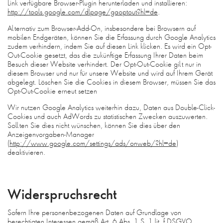
Link verfügbare Browser-Plugin herunterladen und installieren:
http://tools.google.com/dlpage/gaoptout?hl=de
.
Alternativ zum Browser-Add-On, insbesondere bei Browsern auf
mobilen Endgeräten, können Sie die Erfassung durch Google Analytics
zudem verhindern, indem Sie auf diesen Link klicken. Es wird ein Opt-
Out-Cookie gesetzt, das die zukünftige Erfassung Ihrer Daten beim
Besuch dieser Website verhindert. Der Opt-Out-Cookie gilt nur in
diesem Browser und nur für unsere Website und wird auf Ihrem Gerät
abgelegt. Löschen Sie die Cookies in diesem Browser, müssen Sie das
Opt-Out-Cookie erneut setzen
Wir nutzen Google Analytics weiterhin dazu, Daten aus Double-Click-
Cookies und auch AdWords zu statistischen Zwecken auszuwerten.
Sollten Sie dies nicht wünschen, können Sie dies über den
Anzeigenvorgaben-Manager
(
http://www.google.com/settings/ads/onweb/?hl=de
)
deaktivieren.
Widerspruchsrecht
Sofern Ihre personenbezogenen Daten auf Grundlage von
berechtigten Interessen gemäß Art. 6 Abs. 1 S. 1 lit. f DSGVO