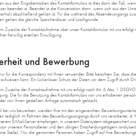
aus den Eingabemasken des Kontaktformulars ist dies dann der Fall, wenn
zer beendet ist. Beendet ist die Konversation dann, wenn sich aus den Ums
verhalt abschließend geklärt ist. Für die während des Absendevorgangs zus
 gelten die gleiche Speicherdauer und Löschgründe.
m Zwecke der Kontaktaufnahme über unser Kontaktformular mit uns erfolgt 
 freiwillig erteilten Einwilligung.
herheit und Bewerbung
 nur für die Korrespondenz mit Ihnen verwendet. Bitte beachten Sie, dass d
 aufweisen kann. Ein lückenloser Schutz der Daten vor dem Zugriff durch Dritt
um Zwecke der Kontaktaufnahme mit uns erfolgt nach Art. 6 Abs. 1 DSGVO 
willigung. Die für die Benutzung des Kontaktformulars von uns erhobenen pe
er von Ihnen gestellten Anfrage automatisch gelöscht.
ail bei uns bewerben, werden Ihre mit den eingereichten Bewerbungsunter
lediglich im Rahmen des Bewerbungsvorgangs durch uns verarbeitet, d. h.
nserem E-Mail-Server empfangen, in unserem Dateisystem abgespeichert und h
 von unserem Personalleiter und den übrigen Entscheidungsträgern analysiert
ene Stelle). Nur die genannten Personen haben Zugriff auf Ihre Bewerbung