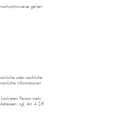
enschutzhinweise gelten
önliche oder sachliche
rsönliche Informationen
 konkreten Person mehr
ressen; vgl. Art. 4 Ziff.