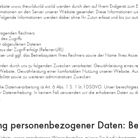
ebsite www.thewildwild.world werden durch den auf Ihrem Endgerät zum 
rmationen an den Server unserer Website gesendet. Diese Informationen w
 Folgende Informationen werden dabei ohne Ihr Zutun erfasst und bis zur au
fragenden Rechners
des Zugriffs
 abgerufenen Dateien
s der Zugriff erfolgt (Referrer-URL)
er und ggf. das Betriebssystem Ihres Rechners sowie der Name Ihres Access
den durch uns zu folgenden Zwecken verarbeitet: Gewährleistung eines re
Website, Gewährleistung einer komfortablen Nutzung unserer Website, Au
bilität sowie zu weiteren administrativen Zwecken.
ie Datenverarbeitung ist Art. 6 Abs. 1 S. 1 lit. f DSGVO. Unser berechtigtes
ur Datenerhebung. In keinem Fall verwenden wir die erhobenen Daten zu 
.
ng personenbezogener Daten: Be
Website unsere angebotenen Waren bestellen, müssen Sie hierfür bestimm