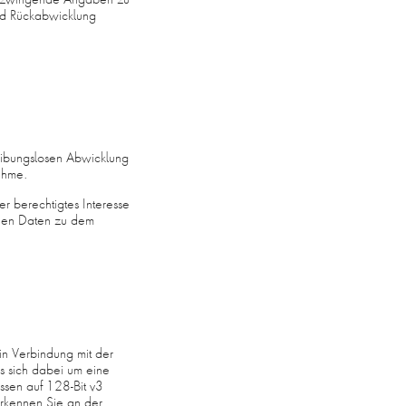
nd Rückabwicklung
eibungslosen Abwicklung
ahme.
ser berechtigtes Interesse
enen Daten zu dem
in Verbindung mit der
es sich dabei um eine
essen auf 128-Bit v3
 erkennen Sie an der