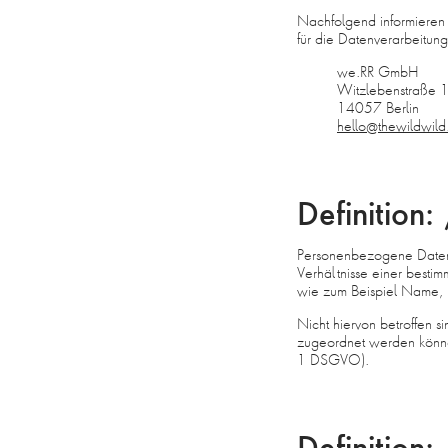
FAQ
Nachfolgend informieren
für die Datenverarbeitun
AGB
we.RR GmbH
DATENSCHUTZ
Witzlebenstraße 
14057 Berlin
DE
hello@thewildwild
EN
Definition
Personenbezogene Daten 
Verhältnisse einer bestim
wie zum Beispiel Name, K
Nicht hiervon betroffen 
zugeordnet werden können,
1 DSGVO).
Definition: