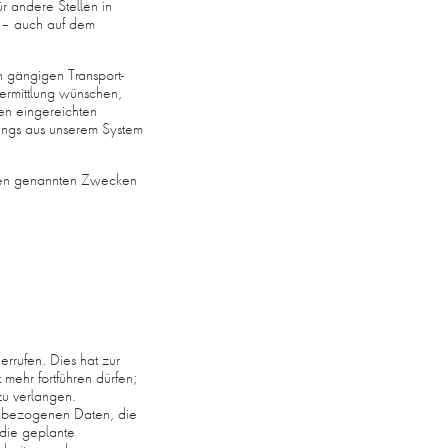
r andere Stellen in
r – auch auf dem
h gängigen Transport-
ermittlung wünschen,
nen eingereichten
ngs aus unserem System
u den genannten Zwecken
rrufen. Dies hat zur
 mehr fortführen dürfen;
u verlangen.
enbezogenen Daten, die
die geplante