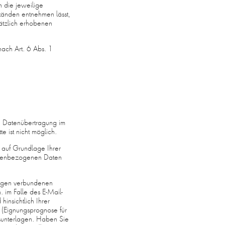
 die jeweilige
tänden entnehmen lässt,
ätzlich erhobenen
nach Art. 6 Abs. 1
ie Datenübertragung im
e ist nicht möglich.
auf Grundlage Ihrer
rsonenbezogenen Daten
lagen verbundenen
 im Falle des E-Mail-
insichtlich Ihrer
 (Eignungsprognose für
sunterlagen. Haben Sie