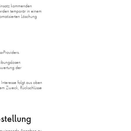
Einsatz kommenden
erden temporär in einem
tomatisierten Löschung
-Providers.
ibungslosen
swertung der
 Interesse folgt aus oben
dem Zweck, Rückschlüsse
stellung
te zwingende Angaben zu