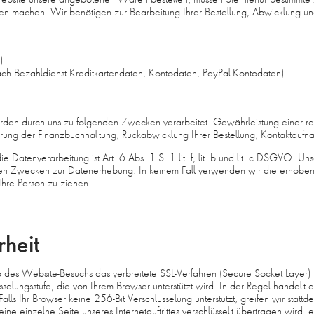
 machen. Wir benötigen zur Bearbeitung Ihrer Bestellung, Abwicklung u
)
ach Bezahldienst Kreditkartendaten, Kontodaten, PayPal-Kontodaten)
den durch uns zu folgenden Zwecken verarbeitet: Gewährleistung einer r
ührung der Finanzbuchhaltung, Rückabwicklung Ihrer Bestellung, Kontaktaufn
e Datenverarbeitung ist Art. 6 Abs. 1 S. 1 lit. f, lit. b und lit. c DSGVO. Un
teten Zwecken zur Datenerhebung. In keinem Fall verwenden wir die erhob
Ihre Person zu ziehen.
rheit
des Website-Besuchs das verbreitete SSL-Verfahren (Secure Socket Layer) 
sselungsstufe, die von Ihrem Browser unterstützt wird. In der Regel handelt 
alls Ihr Browser keine 256-Bit Verschlüsselung unterstützt, greifen wir stattd
ne einzelne Seite unseres Internetauftrittes verschlüsselt übertragen wird,