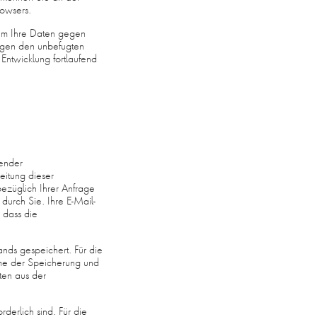
rowsers.
 um Ihre Daten gegen
gegen den unbefugten
Entwicklung fortlaufend
gender
eitung dieser
züglich Ihrer Anfrage
 durch Sie. Ihre E-Mail-
 dass die
ds gespeichert. Für die
mme der Speicherung und
en aus der
derlich sind. Für die