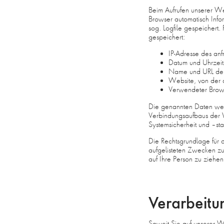
Beim Aufrufen unserer W
Browser automatisch Info
sog. Logfile gespeichert.
gespeichert:
IP-Adresse des an
Datum und Uhrzeit 
Name und URL der
Website, von der au
Verwendeter Brows
Die genannten Daten wer
Verbindungsaufbaus der 
Systemsicherheit und –sta
Die Rechtsgrundlage für d
aufgelisteten Zwecken z
auf Ihre Person zu ziehen
Verarbeitu
Soweit Sie auf unserer 