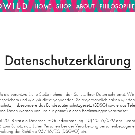
HOME
SHOP
ABOUT
PHILOSOPHIE
1029/htdocs/cms/oCMS_cfg/project_config.inc
14
on line
Datenschutzerklärung
 die verantwortliche Stelle nehmen den Schutz Ihrer Daten sehr ernst. Wir
 speichern und wie wir diese verwenden. Selbstverständlich halten wir dab
schutz, insbesondere das Bundesdatenschutzgesetz (BDSG) sowie das Te
gene Daten werden von uns nur gemäß diesen Bestimmungen verarbeitet.
i 2018 trat die Datenschutz-Grundverordnung (EU) 2016/679 des Europä
6 zum Schutz natürlicher Personen bei der Verarbeitung personenbezogener
ufhebung der Richtlinie 95/46/EG (DSGVO) ein.