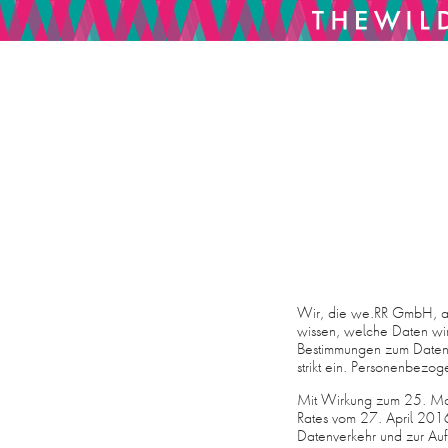
Deprecated
/homepages/1/d75396
: Constant E_STRICT is deprecated in
MENU
HOME
SHOP
ABOUT
PHILOSOPHIE
Wir, die we.RR GmbH, als
wissen, welche Daten wir
Bestimmungen zum Daten
CONTACT
strikt ein. Personenbezo
Mit Wirkung zum 25. Ma
KONTAKT
Rates vom 27. April 201
Datenverkehr und zur A