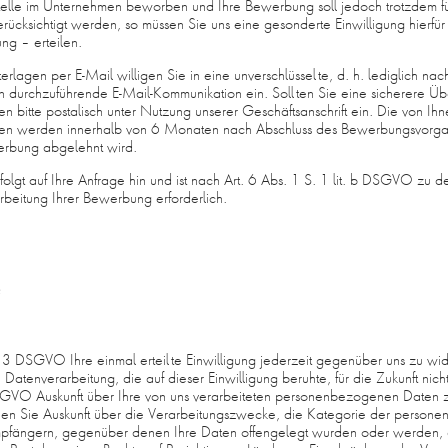
Stelle im Unternehmen beworben und Ihre Bewerbung soll jedoch trotzdem fü
rücksichtigt werden, so müssen Sie uns eine gesonderte Einwilligung hierfü
ng – erteilen.
lagen per E-Mail willigen Sie in eine unverschlüsselte, d. h. lediglich nac
 durchzuführende E-Mail-Kommunikation ein. Sollten Sie eine sicherere Üb
en bitte postalisch unter Nutzung unserer Geschäftsanschrift ein. Die von Ih
n werden innerhalb von 6 Monaten nach Abschluss des Bewerbungsvorga
erbung abgelehnt wird.
folgt auf Ihre Anfrage hin und ist nach Art. 6 Abs. 1 S. 1 lit. b DSGVO z
beitung Ihrer Bewerbung erforderlich.
e
3 DSGVO Ihre einmal erteilte Einwilligung jederzeit gegenüber uns zu wide
 Datenverarbeitung, die auf dieser Einwilligung beruhte, für die Zukunft nicht
VO Auskunft über Ihre von uns verarbeiteten personenbezogenen Daten z
en Sie Auskunft über die Verarbeitungszwecke, die Kategorie der person
pfängern, gegenüber denen Ihre Daten offengelegt wurden oder werden, 