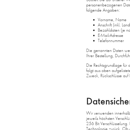
personenbezogenen Daten
folgende Angaben:
Vorname, Name
Anschrift (inkl. Land
Bezahldaten (je n
E-Mail-Adresse
Telefonnummer
Die genannten Daten wer
Ihrer Bestellung, Durchf
Die Rechtsgrundlage für di
folgt aus oben aufgelis
Zweck, Rückschlüsse auf 
Datensiche
Wir verwenden innerhalb 
jeweils höchsten Verschlü
256 Bit Verschlüsselung. F
Technologie zurück. Ob ei