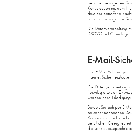
personenbezogenen Daten 
Konversation mit dem Nut
dass der betroffene Sach
personenbezogenen Daten
Die Datenverarbeitung zu
DSGVO auf Grundlage Ihrer
E-Mail-Sic
Ihre E-Mail-Adresse wird
Internet Sicherheitslücken
Die Datenverarbeitung z
freiwillig erteilten Ein
werden nach Erledigung d
Soweit Sie sich per E-M
personenbezogenen Daten 
Kontaktes zunächst auf u
beruflichen Geeignetheit
die konkret ausgeschrieb