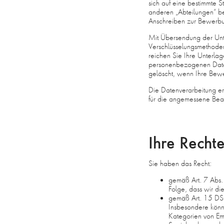
sich auf eine bestimmte 
anderen „Abteilungen“ be
Anschreiben zur Bewerbu
Mit Übersendung der Unter
Verschlüsselungsmethoden
reichen Sie Ihre Unterlag
personenbezogenen Date
gelöscht, wenn Ihre Bew
Die Datenverarbeitung er
für die angemessene Bear
Ihre Recht
Sie haben das Recht:
gemäß Art. 7 Abs. 
Folge, dass wir die
gemäß Art. 15 DSG
Insbesondere könn
Kategorien von Em