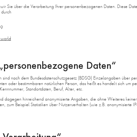
 wir Sie über die Verarbeitung Ihrer personenbezogenen Daten. Diese Dat
g durch
19
.world
: „personenbezogene Daten“
sind nach dem Bundesdatenschutzgesetz (BDSG) Einzelangaben über pers
mten oder bestimmbaren natürlichen Person, das heißt es handelt sich um pe
ennnummer, Standortdaten, Beruf, Alter, etc.
sind dagegen hinreichend anonymisierte Angaben, die ohne Weiteres keiner
 zum Beispiel Statistiken über Nutzerverhalten (wie z.B. anonymisierte IP-Ad
 „Verarbeitung“