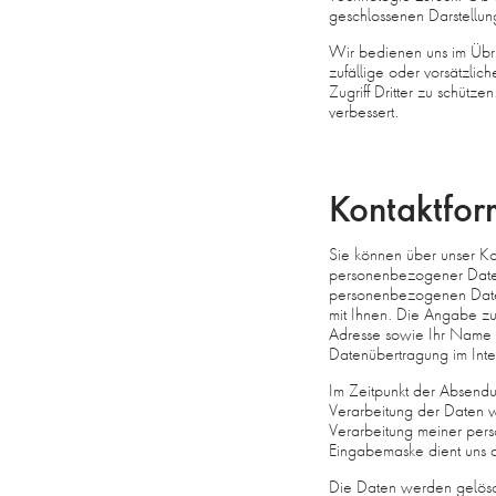
geschlossenen Darstellung
Wir bedienen uns im Übr
zufällige oder vorsätzlic
Zugriff Dritter zu schüt
verbessert.
Kontaktfor
Sie können über unser K
personenbezogener Daten 
personenbezogenen Daten
mit Ihnen. Die Angabe zusä
Adresse sowie Ihr Name w
Datenübertragung im Inte
Im Zeitpunkt der Absend
Verarbeitung der Daten w
Verarbeitung meiner per
Eingabemaske dient uns a
Die Daten werden gelöscht