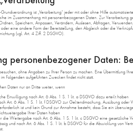
Grundverordnung ist „Verarbeitung“ jeder mit oder ohne Hilfe automatisiert
eihe im Zusammenhang mit personenbezogenen Daten. Zur Verarbeitung g
, Ordnen, Speichern, Anpassen, Verändern, Auslesen, Abfragen, Verwenden
g oder eine andere Form der Bereitstellung, den Abgleich oder die Verknüpf
ichtung (vgl. Art. 4 Ziff. 2 DSGVO).
ng personenbezogener Daten: B
besuchen, ohne Angaben zu Ihrer Person zu machen. Eine Übermittlung Ihre
 im Folgenden aufgeführten Zwecken findet nicht statt.
hen Daten nur an Dritte weiter, wenn
iche Einwilligung nach Art. 6 Abs. 1 S. 1 lit. a DSGVO dazu erteilt haben
ch Art. 6 Abs. 1 S. 1 lit. f DSGVO zur Geltendmachung, Ausübung oder V
erforderlich ist und kein Grund zur Annahme besteht, dass Sie ein überwie
Nichtweitergabe Ihrer Daten haben
 für die Weitergabe nach Art. 6 Abs. 1 S. 1 lit. c DSGVO eine gesetzliche V
lässig und nach Art. 6 Abs. 1 S. 1 lit. b DSGVO für die Abwicklung von Vertr
st.