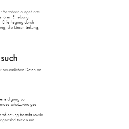
er Verfahren ausgeführte
ehören Erhebung,
, Offenlegung durch
ung, die Einschränkung,
esuch
r persönlichen Daten an
erteidigung von
gendes schutzwürdiges
erpflichtung besteht sowie
agsverhältnissen mit