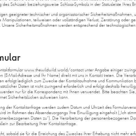
 des Schüssel- beziehungsweise Schloss-Symbols in der Statusleiste Ihres B
igen geeigneter technischer und organisatorischer Sicherheitsmaßnahmen,
he Manipulationen, teilweisen oder vollständigen Verlust, Zerstörung oder 
zen. Unsere Sicherheitsmaßnahmen werden entsprechend der technologischen 
mular
ontaktformular www.thewildwild.world/contact unter Angabe einiger zwin
(E-Mail-Adresse und Ihr Name) direkt mit uns in Kontakt treten. Die Verarb
 erfolgt lediglich zum Zwecke der Kontaktaufnahme und Kommunikation be
tzlicher Daten ist nicht zwingend erforderlich und erfolgt deshalb freiwillig
erden nur für die Korrespondenz mit Ihnen verwendet. Bitte beachten Sie,
rnet Sicherheitslücken aufweisen kann.
ung der Kontaktanfrage werden zudem Datum und Uhrzeit des Formularversan
ird im Rahmen des Absendevorgangs Ihre Einwilligung eingeholt („Ich sti
sonenbezogenen Daten zu“). Die Verarbeitung der personenbezogenen Dat
llein zur Bearbeitung Ihrer Kontaktanfrage.
, sobald sie für die Erreichung des Zweckes ihrer Erhebung nicht mehr erfor