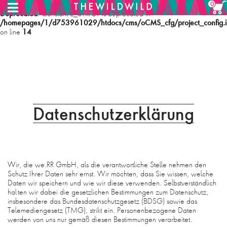
0
Deprecated
: Constant E_STRICT is deprecated in
/homepages/1/d753961029/htdocs/cms/oCMS_cfg/project_config.i
14
on line
MENU
HOME
Datenschutzerklärung
SHOP
ABOUT
Wir, die we.RR GmbH, als die verantwortliche Stelle nehmen den
Schutz Ihrer Daten sehr ernst. Wir möchten, dass Sie wissen, welche
PHILOSOPHIE
Daten wir speichern und wie wir diese verwenden. Selbstverständlich
halten wir dabei die gesetzlichen Bestimmungen zum Datenschutz,
CONTACT
insbesondere das Bundesdatenschutzgesetz (BDSG) sowie das
Telemediengesetz (TMG), strikt ein. Personenbezogene Daten
werden von uns nur gemäß diesen Bestimmungen verarbeitet.