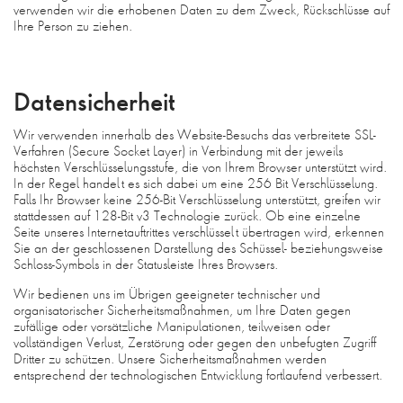
verwenden wir die erhobenen Daten zu dem Zweck, Rückschlüsse auf
Ihre Person zu ziehen.
Datensicherheit
Wir verwenden innerhalb des Website-Besuchs das verbreitete SSL-
Verfahren (Secure Socket Layer) in Verbindung mit der jeweils
höchsten Verschlüsselungsstufe, die von Ihrem Browser unterstützt wird.
In der Regel handelt es sich dabei um eine 256 Bit Verschlüsselung.
Falls Ihr Browser keine 256-Bit Verschlüsselung unterstützt, greifen wir
stattdessen auf 128-Bit v3 Technologie zurück. Ob eine einzelne
Seite unseres Internetauftrittes verschlüsselt übertragen wird, erkennen
Sie an der geschlossenen Darstellung des Schüssel- beziehungsweise
Schloss-Symbols in der Statusleiste Ihres Browsers.
Wir bedienen uns im Übrigen geeigneter technischer und
organisatorischer Sicherheitsmaßnahmen, um Ihre Daten gegen
zufällige oder vorsätzliche Manipulationen, teilweisen oder
vollständigen Verlust, Zerstörung oder gegen den unbefugten Zugriff
Dritter zu schützen. Unsere Sicherheitsmaßnahmen werden
entsprechend der technologischen Entwicklung fortlaufend verbessert.