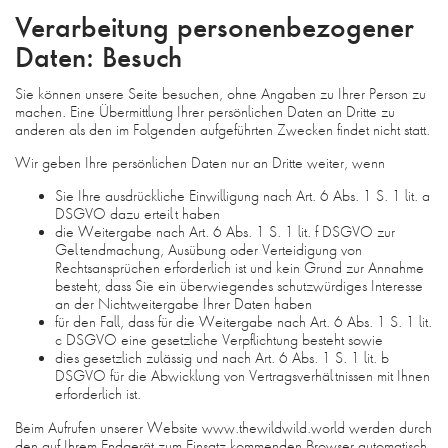
Verarbeitung personenbezogener
Daten: Besuch
Sie können unsere Seite besuchen, ohne Angaben zu Ihrer Person zu
machen. Eine Übermittlung Ihrer persönlichen Daten an Dritte zu
anderen als den im Folgenden aufgeführten Zwecken findet nicht statt.
Wir geben Ihre persönlichen Daten nur an Dritte weiter, wenn
Sie Ihre ausdrückliche Einwilligung nach Art. 6 Abs. 1 S. 1 lit. a
DSGVO dazu erteilt haben
die Weitergabe nach Art. 6 Abs. 1 S. 1 lit. f DSGVO zur
Geltendmachung, Ausübung oder Verteidigung von
Rechtsansprüchen erforderlich ist und kein Grund zur Annahme
besteht, dass Sie ein überwiegendes schutzwürdiges Interesse
an der Nichtweitergabe Ihrer Daten haben
für den Fall, dass für die Weitergabe nach Art. 6 Abs. 1 S. 1 lit.
c DSGVO eine gesetzliche Verpflichtung besteht sowie
dies gesetzlich zulässig und nach Art. 6 Abs. 1 S. 1 lit. b
DSGVO für die Abwicklung von Vertragsverhältnissen mit Ihnen
erforderlich ist.
Beim Aufrufen unserer Website www.thewildwild.world werden durch
den auf Ihrem Endgerät zum Einsatz kommenden Browser automatisch