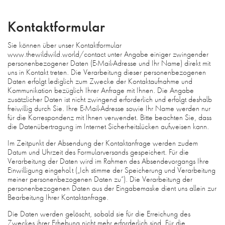
Kontaktformular
Sie können über unser Kontaktformular
www.thewildwild.world/contact unter Angabe einiger zwingender
personenbezogener Daten (E-Mail-Adresse und Ihr Name) direkt mit
uns in Kontakt treten. Die Verarbeitung dieser personenbezogenen
Daten erfolgt lediglich zum Zwecke der Kontaktaufnahme und
Kommunikation bezüglich Ihrer Anfrage mit Ihnen. Die Angabe
zusätzlicher Daten ist nicht zwingend erforderlich und erfolgt deshalb
freiwillig durch Sie. Ihre E-Mail-Adresse sowie Ihr Name werden nur
für die Korrespondenz mit Ihnen verwendet. Bitte beachten Sie, dass
die Datenübertragung im Internet Sicherheitslücken aufweisen kann.
Im Zeitpunkt der Absendung der Kontaktanfrage werden zudem
Datum und Uhrzeit des Formularversands gespeichert. Für die
Verarbeitung der Daten wird im Rahmen des Absendevorgangs Ihre
Einwilligung eingeholt („Ich stimme der Speicherung und Verarbeitung
meiner personenbezogenen Daten zu“). Die Verarbeitung der
personenbezogenen Daten aus der Eingabemaske dient uns allein zur
Bearbeitung Ihrer Kontaktanfrage.
Die Daten werden gelöscht, sobald sie für die Erreichung des
Zweckes ihrer Erhebung nicht mehr erforderlich sind. Für die