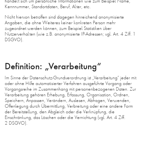
handelt sich um persönliche Informationen wie zum Beispiel Name,
Kennnummer, Standortdaten, Beruf, Alter, etc.
Nicht hiervon betroffen sind dagegen hinreichend anonymisierte
Angaben, die ohne Weiteres keiner konkreten Person mehr
zugeordnet werden können, zum Beispiel Statistiken über
Nutzerverhalten (wie z.B. anonymisierte IP-Adressen; vgl. Art. 4 Ziff. 1
DSGVO).
Definition: „Verarbeitung“
Im Sinne der Datenschutz-Grundverordnung ist „Verarbeitung“ jeder mit
oder ohne Hilfe automatisierter Verfahren ausgeführte Vorgang oder
Vorgangsreihe im Zusammenhang mit personenbezogenen Daten. Zur
Verarbeitung gehören Erhebung, Erfassung, Organisation, Ordnen,
Speichern, Anpassen, Verändern, Auslesen, Abfragen, Verwenden,
Offenlegung durch Übermittlung, Verbreitung oder eine andere Form
der Bereitstellung, den Abgleich oder die Verknüpfung, die
Einschränkung, das Löschen oder die Vernichtung (vgl. Art. 4 Ziff.
2 DSGVO).