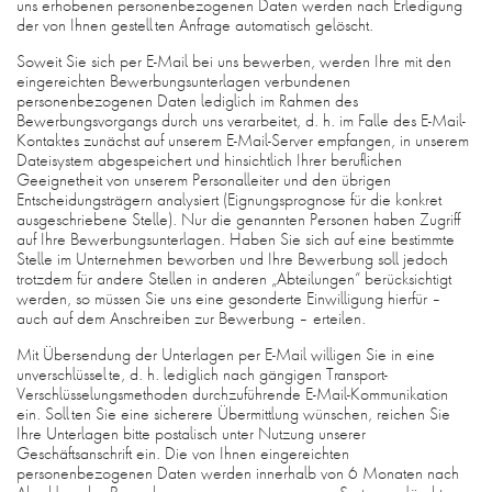
uns erhobenen personenbezogenen Daten werden nach Erledigung
der von Ihnen gestellten Anfrage automatisch gelöscht.
Soweit Sie sich per E-Mail bei uns bewerben, werden Ihre mit den
eingereichten Bewerbungsunterlagen verbundenen
personenbezogenen Daten lediglich im Rahmen des
Bewerbungsvorgangs durch uns verarbeitet, d. h. im Falle des E-Mail-
Kontaktes zunächst auf unserem E-Mail-Server empfangen, in unserem
Dateisystem abgespeichert und hinsichtlich Ihrer beruflichen
Geeignetheit von unserem Personalleiter und den übrigen
Entscheidungsträgern analysiert (Eignungsprognose für die konkret
ausgeschriebene Stelle). Nur die genannten Personen haben Zugriff
auf Ihre Bewerbungsunterlagen. Haben Sie sich auf eine bestimmte
Stelle im Unternehmen beworben und Ihre Bewerbung soll jedoch
trotzdem für andere Stellen in anderen „Abteilungen“ berücksichtigt
werden, so müssen Sie uns eine gesonderte Einwilligung hierfür –
auch auf dem Anschreiben zur Bewerbung – erteilen.
Mit Übersendung der Unterlagen per E-Mail willigen Sie in eine
unverschlüsselte, d. h. lediglich nach gängigen Transport-
Verschlüsselungsmethoden durchzuführende E-Mail-Kommunikation
ein. Sollten Sie eine sicherere Übermittlung wünschen, reichen Sie
Ihre Unterlagen bitte postalisch unter Nutzung unserer
Geschäftsanschrift ein. Die von Ihnen eingereichten
personenbezogenen Daten werden innerhalb von 6 Monaten nach