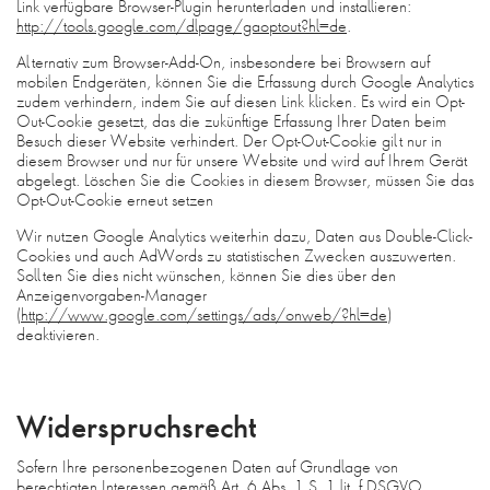
Link verfügbare Browser-Plugin herunterladen und installieren:
http://tools.google.com/dlpage/gaoptout?hl=de
.
Alternativ zum Browser-Add-On, insbesondere bei Browsern auf
mobilen Endgeräten, können Sie die Erfassung durch Google Analytics
zudem verhindern, indem Sie auf diesen Link klicken. Es wird ein Opt-
Out-Cookie gesetzt, das die zukünftige Erfassung Ihrer Daten beim
Besuch dieser Website verhindert. Der Opt-Out-Cookie gilt nur in
diesem Browser und nur für unsere Website und wird auf Ihrem Gerät
abgelegt. Löschen Sie die Cookies in diesem Browser, müssen Sie das
Opt-Out-Cookie erneut setzen
Wir nutzen Google Analytics weiterhin dazu, Daten aus Double-Click-
Cookies und auch AdWords zu statistischen Zwecken auszuwerten.
Sollten Sie dies nicht wünschen, können Sie dies über den
Anzeigenvorgaben-Manager
(
http://www.google.com/settings/ads/onweb/?hl=de
)
deaktivieren.
Widerspruchsrecht
Sofern Ihre personenbezogenen Daten auf Grundlage von
berechtigten Interessen gemäß Art. 6 Abs. 1 S. 1 lit. f DSGVO