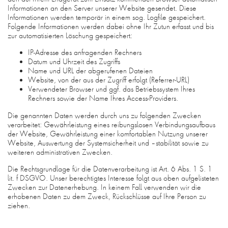
Informationen an den Server unserer Website gesendet. Diese
Informationen werden temporär in einem sog. Logfile gespeichert.
Folgende Informationen werden dabei ohne Ihr Zutun erfasst und bis
zur automatisierten Löschung gespeichert:
IP-Adresse des anfragenden Rechners
Datum und Uhrzeit des Zugriffs
Name und URL der abgerufenen Dateien
Website, von der aus der Zugriff erfolgt (Referrer-URL)
Verwendeter Browser und ggf. das Betriebssystem Ihres
Rechners sowie der Name Ihres Access-Providers.
Die genannten Daten werden durch uns zu folgenden Zwecken
verarbeitet: Gewährleistung eines reibungslosen Verbindungsaufbaus
der Website, Gewährleistung einer komfortablen Nutzung unserer
Website, Auswertung der Systemsicherheit und –stabilität sowie zu
weiteren administrativen Zwecken.
Die Rechtsgrundlage für die Datenverarbeitung ist Art. 6 Abs. 1 S. 1
lit. f DSGVO. Unser berechtigtes Interesse folgt aus oben aufgelisteten
Zwecken zur Datenerhebung. In keinem Fall verwenden wir die
erhobenen Daten zu dem Zweck, Rückschlüsse auf Ihre Person zu
ziehen.