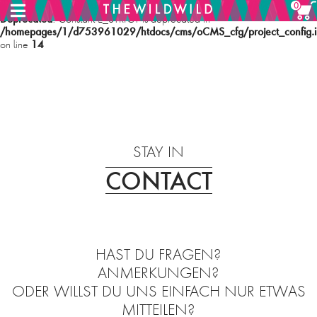
0
Deprecated
: Constant E_STRICT is deprecated in
/homepages/1/d753961029/htdocs/cms/oCMS_cfg/project_config.i
14
on line
MENU
HOME
STAY IN
CONTACT
SHOP
ABOUT
PHILOSOPHIE
HAST DU FRAGEN?
ANMERKUNGEN?
CONTACT
ODER WILLST DU UNS EINFACH NUR ETWAS
MITTEILEN?