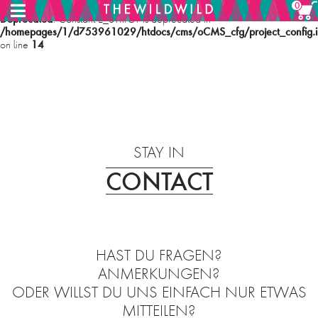
0
Deprecated
: Constant E_STRICT is deprecated in
/homepages/1/d753961029/htdocs/cms/oCMS_cfg/project_config.i
14
on line
MENU
HOME
STAY IN
CONTACT
SHOP
ABOUT
PHILOSOPHIE
HAST DU FRAGEN?
ANMERKUNGEN?
CONTACT
ODER WILLST DU UNS EINFACH NUR ETWAS
MITTEILEN?