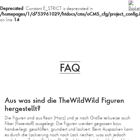
0
Deprecated
: Constant E_STRICT is deprecated in
/homepages/1/d753961029/htdocs/cms/oCMS_cfg/project_config.i
14
on line
MENU
FAQ
HOME
SHOP
ABOUT
Aus was sind die TheWildWild Figuren
hergestellt?
PHILOSOPHIE
Die Figuren sind aus Resin (Harz) und je nach Größe teilweise auch
CONTACT
Fiber (Faserstoff) ausgelegt. Die Figuren werden gegossen bzw.
handverlegt, geschliffen, grundiert und lackiert. Beim Auspacken kann
es durch die Lackierung noch nach Lack riechen, was sich jedoch