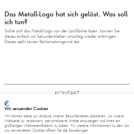
Das Metall-Logo hat sich gelöst. Was soll
ich tun?
Sollte sich das Metall-Logo von der Lackfläche lösen, können Sie
dieses einfach mit Sekundenkleber vorsichtig wieder anbringen.
Dieses stellt keinen Reklamationsgrund dar.
KONTAKT
FAQ
Wir verwenden Cookies
AGB
Wir können diese zur Analyse unserer Besucherdaten platzieren, um unsere
Webseite zu verbessern, personalisierte Inhalte anzuzeigen und Ihnen ein
großartiges Webseiten-Erlebnis zu bieten. Für weitere Informationen zu den von
DATENSCHUTZ
uns verwendeten Cookies öffnen Sie die Einstellungen.