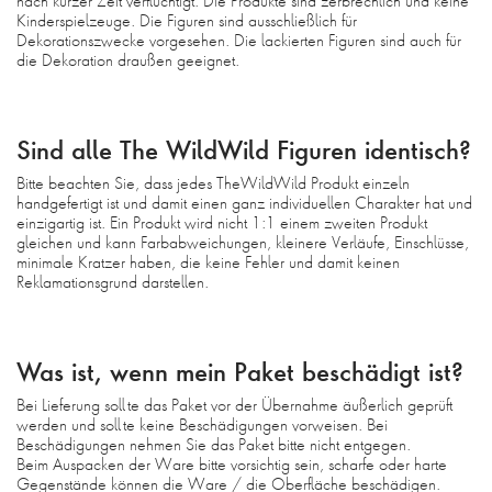
nach kurzer Zeit verflüchtigt. Die Produkte sind zerbrechlich und keine
FAQ
Kinderspielzeuge. Die Figuren sind ausschließlich für
Dekorationszwecke vorgesehen. Die lackierten Figuren sind auch für
AGB
die Dekoration draußen geeignet.
DATENSCHUTZ
DE
Sind alle The WildWild Figuren identisch?
EN
Bitte beachten Sie, dass jedes TheWildWild Produkt einzeln
handgefertigt ist und damit einen ganz individuellen Charakter hat und
einzigartig ist. Ein Produkt wird nicht 1:1 einem zweiten Produkt
gleichen und kann Farbabweichungen, kleinere Verläufe, Einschlüsse,
minimale Kratzer haben, die keine Fehler und damit keinen
Reklamationsgrund darstellen.
Was ist, wenn mein Paket beschädigt ist?
Bei Lieferung sollte das Paket vor der Übernahme äußerlich geprüft
werden und sollte keine Beschädigungen vorweisen. Bei
Beschädigungen nehmen Sie das Paket bitte nicht entgegen.
Beim Auspacken der Ware bitte vorsichtig sein, scharfe oder harte
Gegenstände können die Ware / die Oberfläche beschädigen.