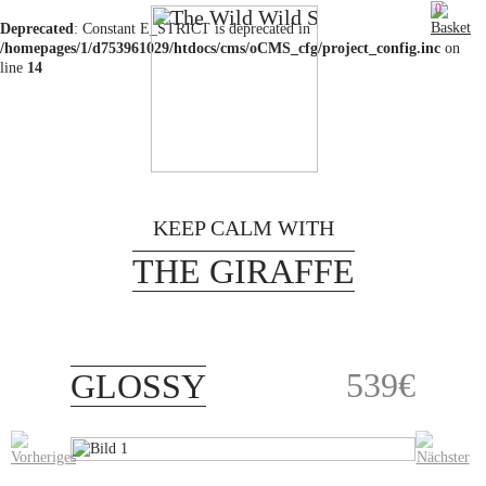
0
Deprecated
: Constant E_STRICT is deprecated in
/homepages/1/d753961029/htdocs/cms/oCMS_cfg/project_config.inc
on
line
14
MENU
HOME
KEEP CALM WITH
THE GIRAFFE
SHOP
ABOUT
PHILOSOPHIE
539
€
GLOSSY
CONTACT
FAQ