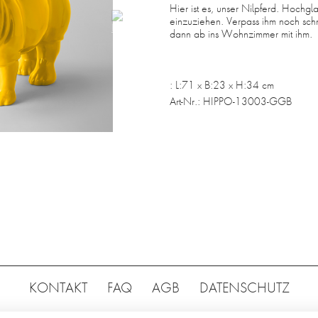
Hier ist es, unser Nilpferd. Hochgla
einzuziehen. Verpass ihm noch schn
dann ab ins Wohnzimmer mit ihm.
:
L:71 x B:23 x H:34 cm
Art-Nr.:
HIPPO-13003-GGB
KONTAKT
FAQ
AGB
DATENSCHUTZ