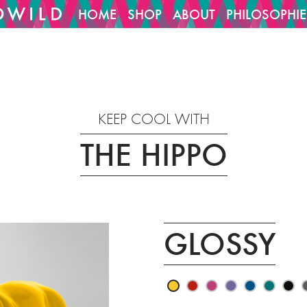
HOME
SHOP
ABOUT
PHILOSOPHIE
1029/htdocs/cms/oCMS_cfg/project_config.inc
14
on line
KEEP COOL WITH
THE HIPPO
GLOSSY