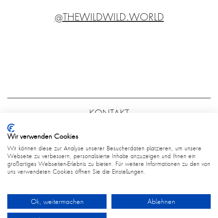
@THEWILDWILD.WORLD
KONTAKT
FAQ
Wir verwenden Cookies
AGB
Wir können diese zur Analyse unserer Besucherdaten platzieren, um unsere
Webseite zu verbessern, personalisierte Inhalte anzuzeigen und Ihnen ein
großartiges Webseiten-Erlebnis zu bieten. Für weitere Informationen zu den von
DATENSCHUTZ
uns verwendeten Cookies öffnen Sie die Einstellungen.
Ok, weitermachen
Ablehnen