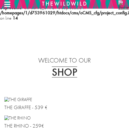
0
Deprecated
: Constant E_STRICT is deprecated in
/homepages/1/d753961029/htdocs/cms/oCMS_cfg/project_config.i
14
on line
MENU
HOME
WELCOME TO OUR
SHOP
SHOP
ABOUT
PHILOSOPHIE
THE GIRAFFE - 539 €
CONTACT
THE RHINO - 259€