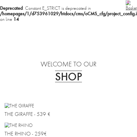
0
Deprecated
: Constant E_STRICT is deprecated in
/homepages/1/d753961029/htdocs/cms/oCMS_cfg/project_config.i
14
on line
MENU
HOME
WELCOME TO OUR
SHOP
SHOP
ABOUT
PHILOSOPHIE
THE GIRAFFE - 539 €
CONTACT
THE RHINO - 259€