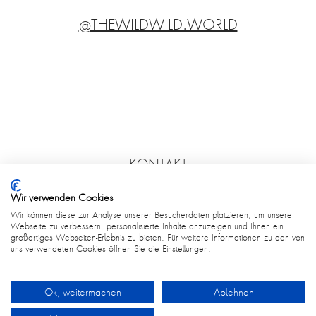
@THEWILDWILD.WORLD
KONTAKT
FAQ
Wir verwenden Cookies
AGB
Wir können diese zur Analyse unserer Besucherdaten platzieren, um unsere
Webseite zu verbessern, personalisierte Inhalte anzuzeigen und Ihnen ein
großartiges Webseiten-Erlebnis zu bieten. Für weitere Informationen zu den von
DATENSCHUTZ
uns verwendeten Cookies öffnen Sie die Einstellungen.
Ok, weitermachen
Ablehnen